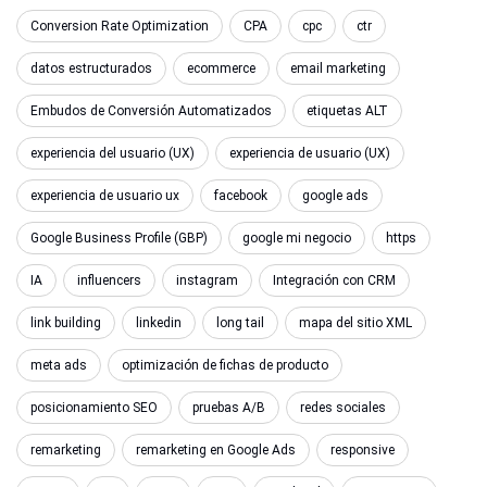
Conversion Rate Optimization
CPA
cpc
ctr
datos estructurados
ecommerce
email marketing
Embudos de Conversión Automatizados
etiquetas ALT
experiencia del usuario (UX)
experiencia de usuario (UX)
experiencia de usuario ux
facebook
google ads
Google Business Profile (GBP)
google mi negocio
https
IA
influencers
instagram
Integración con CRM
link building
linkedin
long tail
mapa del sitio XML
meta ads
optimización de fichas de producto
posicionamiento SEO
pruebas A/B
redes sociales
remarketing
remarketing en Google Ads
responsive