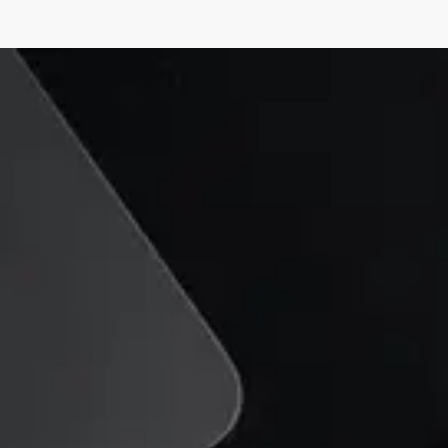
¡Lleva tu negocio al
siguiente nivel con Google
Ads!
Confía en Ads Online para gestionar y
optimizar tus campañas de Google Ads,
incrementando tus ventas y mejorando tu ROI.
Solicita una consulta gratuita hoy mismo y
descubre cómo podemos ayudarte a crecer.