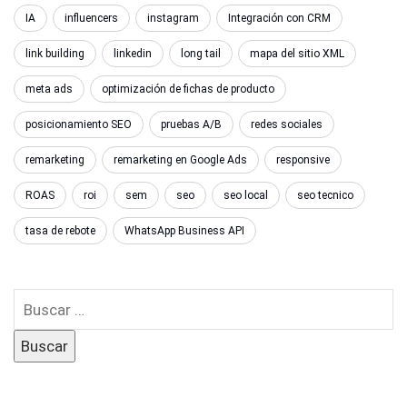
IA
influencers
instagram
Integración con CRM
link building
linkedin
long tail
mapa del sitio XML
meta ads
optimización de fichas de producto
posicionamiento SEO
pruebas A/B
redes sociales
remarketing
remarketing en Google Ads
responsive
ROAS
roi
sem
seo
seo local
seo tecnico
tasa de rebote
WhatsApp Business API