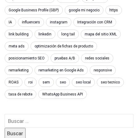
Google Business Profile (GBP)
google mi negocio
https
IA
influencers
instagram
Integración con CRM
link building
linkedin
long tail
mapa del sitio XML
meta ads
optimización de fichas de producto
posicionamiento SEO
pruebas A/B
redes sociales
remarketing
remarketing en Google Ads
responsive
ROAS
roi
sem
seo
seo local
seo tecnico
tasa de rebote
WhatsApp Business API